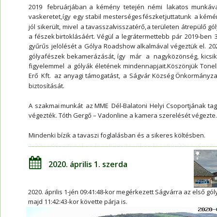
2019   
februárjában   
a   
kémény   
tetején   
némi   
lakatos   
munkával
vaskeretet,  
így  
egy  
stabil  
mesterséges  
fészket  
juttatunk  
a  
kémén
jól  
sikerült,  
mivel  
a  
tavasszal  
visszatérő,  
a  
területen  
átrepülő  
gól
a  
fészek  
birtoklásáért.  
Végül  
a  
legrátermettebb  
pár  
2019-ben  
3
gyűrűs  
jelölését  
a  
Gólya  
Roadshow  
alkalmával  
végeztük  
el.  
202
gólyafészek   
bekamerázását,   
így   
már   
a   
nagyközönség,   
kicsik 
figyelemmel  
a  
gólyák  
életének  
mindennapjait.Köszönjük  
Tonell
Erő  
Kft.  
az  
anyagi  
támogatást,  
a  
Ságvár  
Község  
Önkormányzat
biztosítását.
A  
szakmai  
munkát  
az  
MME  
Dél-Balatoni  
Helyi  
Csoportjának  
tag
végezték. Tóth Gergő – Vadonline a kamera szerelését végezte.
Mindenki bízik a tavaszi foglalásban és a sikeres költésben.
2020. április 1. szerda
2020. április 1-jén 09:41:48-kor megérkezett Ságvárra az első gól
majd 11:42:43-kor követte párja is. 