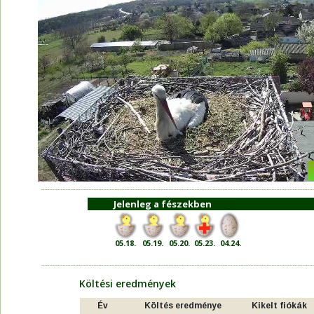
Jelenleg a fészekben
05.18.
05.19.
05.20.
05.23.
 04.24.
Költési eredmények
Év
Költés eredménye
Kikelt fiókák