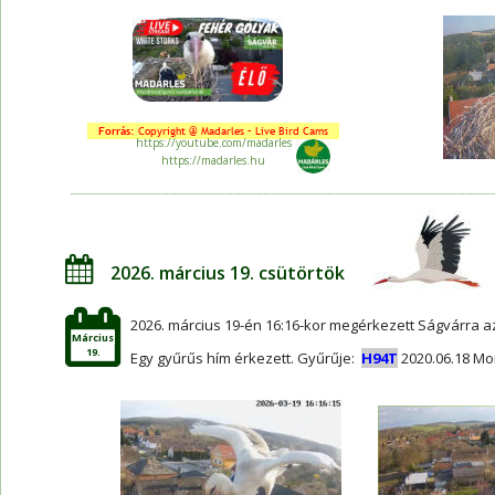
Forrás: 
Copyright @ Madarles – Live Bird Cams
https://youtube.com/madarles
https://madarles.hu
2026. március 19. csütörtök
2026. március 19-én 16:16-kor megérkezett Ságvárra az
Március
19.
Egy gyűrűs hím érkezett. Gyűrűje:  
H94T
2020.06.18 Mo