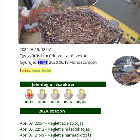
2024.03.19. 12:07
Egy gyűrűs hím érkezett a fészekbe. 
Gyűrűje:  
H94T
2020.06.18 Monostorapáti
Forrás: 
madarles.hu
Jelenleg a fészekben
05.12.
05.10.
05.08.
05.07.
05.06.
                    2024. szezon                                     
Ápr. 03. 23:54 - Meglett az első tojás
Ápr. 05. 22:12 - Meglett a második tojás
Ápr. 07. 21:49 - Meglett a harmadik tojás