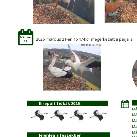
Március
2026. március 21-én 16:47-kor megérkezett a párja is. 
21.
    
Kirepült fiókák 2026.
Máj
Má
Má
Máj
Máj
Jelenleg a fészekben