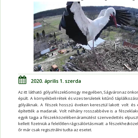
2020. április 1. szerda
Az  
itt  
látható  
gólyafészek  
Somogy  
megyében,  
Ságváron  
az  
önkor
épült.  
A  
környékbeli  
rétek  
és  
vizes  
területek  
kitűnő  
táplálkozási
gólyáknak.   
A   
fészek   
hosszú   
éveken   
keresztül   
lakott   
volt   
és  
építették  
a  
madarak.  
Volt  
néhány  
rosszabb  
éve  
is  
a  
fészeklak
egyik  
tagja  
a  
fészek  
közelében  
áramütést  
szenvedett  
és  
elpusztu
kellett  
fizetniük  
a  
felelőtlen  
rágcsálóirtás  
miatt  
a  
fészekhez  
közeli
őr már csak regisztrálni tudta az esetet.