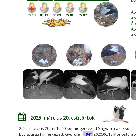
Má
Áp
05.13.
05.11.
05.09.
05.08.
05.07.
Áp
Áp
Áp
Áp
2025. március 20. csütörtök
2025. március 20-án 10:40-kor megérkezett Ságvárra az első gól
Egy gyűrűs hím érkezett. Gyűrűje:  
H94T
2020.06.18 Monostorapá