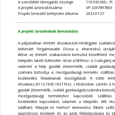
A szerződött támogatás összege:
116.930.000,- Ft
A projekt azonosítószáma: 
VP-3297897863
Projekt tervezett befejezési dátuma:
2023.07.27.
A projekt tartalmának bemutatása:
A  
pályázatban  
érintett  
útszakaszok  
mindegyike  
csatlakozi
belterület    
forgalmasabb    
Dózsa    
u.    
elnevezésű    
utcájáh
illetve  
az  
érintett  
szakaszokon  
keresztül  
közelíthető  
meg
település  
lakott  
külterületi  
része  
a  
085hrsz-  
ú  
Csalogány  
u
valamint   
a   
helyi   
gazdák   
(őstermelők,   
családi   
gazdaság
számára   
biztosítja   
a   
mezőgazdasági   
termelés   
szállítási 
közlekedési    
feladatainak    
kiszolgálását.    
A    
többi    
érin
útszakasz  
(0113,1645,1637  
hrsz.  
)  
elsősorban  
szintén  
a  
h
gazdák  
(őstermelők,  
családi  
gazdaságok)  
számára  
biztosít
mezőgazdasági      
termeléshez      
kapcsolódó      
szállítási   
közlekedési   
kapcsolatot,   
valamint   
a   
település   
déli   
rés
található   
?Marjád   
és   
Horhos?   
elnevezésű   
főként   
szőlő 
gyümölcsös   
területek   
és   
az   
azok   
feldolgozására   
és   
tá