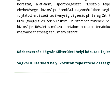
borászat,     
állat-farm,     
sporthorgászat,     
?Löszölő     
telj
elérhetőségét   
biztosítja.   
Ezenkívül   
nagymértékben   
segíti
folytatott  
erdészeti  
tevékenység  
végzését  
pl.  
Sefag  
Zrt.  
utak   
gyűjtőút   
és   
településközi   
út   
szerepet   
töltenek   
be 
biztosítják  
Részletes  
műszaki  
tartalom  
a  
csatolt  
tervdoku
megvalósíthatósági tanulmány szerint.
Közbeszerzés Ságvár Külterületi helyi kőzutak fejle
Ságvár Külterületi helyi közutak fejlesztése összeg