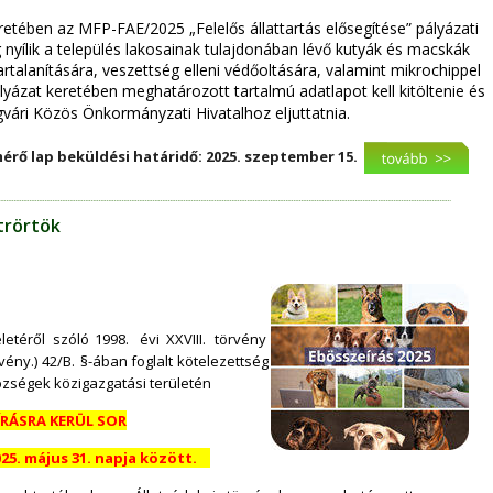
tében az MFP-FAE/2025 „Felelős állattartás elősegítése” pályázati 
g nyílik a település lakosainak tulajdonában lévő kutyák és macskák 
vartalanítására, veszettség elleni védőoltására, valamint mikrochippel 
lyázat keretében meghatározott tartalmú adatlapot kell kitöltenie és 
gvári Közös Önkormányzati Hivatalhoz eljuttatnia. 
érő lap beküldési határidő: 2025. szeptember 15.
ütrörtök
letéről   
szóló   
1998.   
évi   
XXVIII.   
törvény 
vény.)  
42/B.  
§-ában  
foglalt  
kötelezettség 
zségek közigazgatási területén 
RÁSRA KERÜL SOR
2025. május 31. napja között.