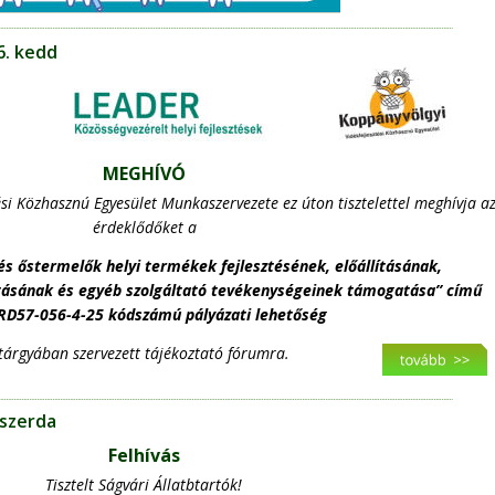
6. kedd
MEGHÍVÓ
ési Közhasznú Egyesület Munkaszervezete ez úton tisztelettel meghívja az
érdeklődőket a
és őstermelők helyi termékek fejlesztésének, előállításának, 
utásának és egyéb szolgáltató tevékenységeinek támogatása” című 
RD57-056-4-25 kódszámú pályázati lehetőség
tárgyában szervezett tájékoztató fórumra.
 szerda
Felhívás
Tisztelt Ságvári Állatbtartók!