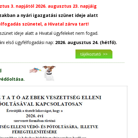
ztus 3. napjától 2026. augusztus 23. napjáig
zakban a nyári igazgatási szünet ideje alatt
lfogadás szünetel, a Hivatal zárva tart!
szünet ideje alatt a Hivatal ügyfeleket nem fogad.
áni első ügyfélfogadási nap: 
2026. augusztus 24. (hétfő).
d
védőoltása.