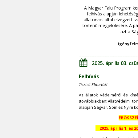
A Magyar Falu Program kere
felhívás alapján lehetősé
állatorvos által elvégzett i
történő megjelölésére. A pá
azt a Sá
Igényfelm
2025. április 03. cs
Felhívás
Tisztelt Ebtartók!
Az   
állatok   
védelméről   
és   
kímé
(továbbiakban:  
Állatvédelmi  
tör
alapján Ságvár, Som és Nyim kö
EBÖSSZEÍ
2025. április 1. és 