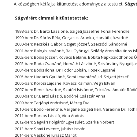
A községben kétfajta kitüntetést adományoz a testület: 
Ságvá
Ságvárért címmel kitüntetettek:
1998-ban: Dr. Bartó Lászlóné, Szigeti Józsefné, Fónai Ferencné
1999-ben: Dr. Sörös Béla, Gergelics Aranka, Horváth Józsefné
2000-ben: Kecskés Gábor, Szigeti József, Szecsődi Sándorné
2001-ben: Balogh Istvánné, Bali Gyöngyi, Szilády Áron Általános Isk
2002-ben: Bódis József, Kovács Béláné, Bóbita Napköziotthonos Ó
2003-ban: Boda Csabáné, Horváth Lászlóné, Szivárvány Nyugdíja
2004-ben: Bódis Ilona, Dr. Fodor Zoltán, Hosek Lajosné
2005-ben: Hadaró Gyuláné, Somi Leventéné, id. Szigeti József
2006-ban: Kőrösi Lajosné, Kovács Kálmán, Végh István
2007-ben: Bene Józsefné, Szatóri Istvánné, Tricciána Amatőr Rádi
2008-ban: Dr.Bartó László, Bodóné Császár Anna
2009-ben: Tarjányi Andrásné, Méreg Éva
2010-ben: Bodó Ferencné, Vargáné Szigeti Irén, Váradiné Dr. Tóth 
2011-ben: Borsos László, Vida András
2012-ben: Ságvári Polgárőr Egyesület, Szarka Norbert
2013-ban: Somi Levente, Juhász István
2014-ben: Vaskóné Juhász Margit