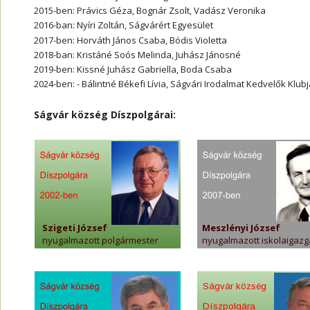
2015-ben: Právics Géza, Bognár Zsolt, Vadász Veronika
2016-ban: Nyíri Zoltán, Ságvárért Egyesület
2017-ben: Horváth János Csaba, Bódis Violetta
2018-ban: Kristáné Soós Melinda, Juhász Jánosné
2019-ben: Kissné Juhász Gabriella, Boda Csaba
2024-ben: - Bálintné Békefi Lívia, Ságvári Irodalmat Kedvelők Klubj
Ságvár község Díszpolgárai:
Szigeti József
Meszlényi József
nyugalmazott polgármester
nyugalmazott iskolaigazg
Ságvár község
Díszpolgára