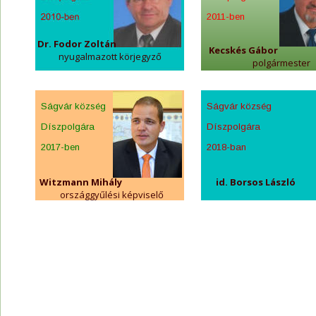
2011-ben
Dr. Fodor Zoltán
Kecskés Gábor
nyugalmazott körjegyző
polgármester
Ságvár község
Ságvár község
Díszpolgára
Díszpolgára
2017-ben
2018-ban
Witzmann Mihály
 id. Borsos László
országgyűlési képviselő